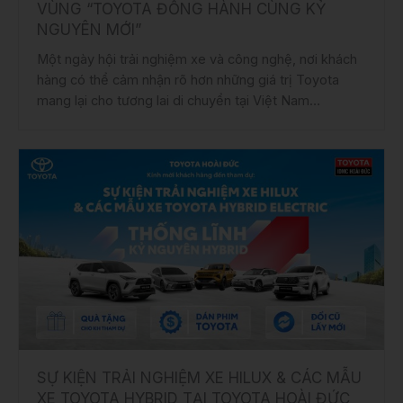
VÙNG “TOYOTA ĐỒNG HÀNH CÙNG KỶ
NGUYÊN MỚI”
Một ngày hội trải nghiệm xe và công nghệ, nơi khách
hàng có thể cảm nhận rõ hơn những giá trị Toyota
mang lại cho tương lai di chuyển tại Việt Nam
vào 08:00 – 16:00, Thứ Bảy ngày 14/03/2026 tại Địa
đồng loạt tại 9 đại lý Toyota Hà Nội
SỰ KIỆN TRẢI NGHIỆM XE HILUX & CÁC MẪU
XE TOYOTA HYBRID TẠI TOYOTA HOÀI ĐỨC