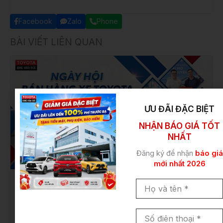
Facebook
Zalo
Phone
BÀI VIẾT LIÊN QUAN
ƯU ĐÃI ĐẶC BIỆT
NHẬN BÁO GIÁ TỐT
NHẤT
Đăng ký để nhận
báo giá
mới nhất 2026
Họ
NGÀY HỘI BÁN HÀNG XE TOYOTA THÁNG
và
4.2026
tên
Ring ngay ưu đãi đặc biệt khi mua xe Toyota mới nhất
Số
điên