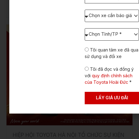
tại Đai lý Toyota Hoài Đức trong sự kiện ngày 18.04,
thoại
nhanh tay kẻo lỡ!
Chọn
xe
cần
báo
Chọn
giá:
Tỉnh/TP
dự
định
Tôi quan tâm xe đã qua
lăn
sử dụng và đổi xe
bánh
Tôi đã đọc và đồng ý
với
quy định chính sách
của Toyota Hoài Đức
*
LẤY GIÁ ƯU ĐÃI
HIỆP HỘI TOYOTA HÀ NỘI TỔ CHỨC SỰ KIỆN