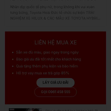
Nhân dịp quốc tế phụ nữ, trong không khí vui xuân
tưng bừng, Toyota Hoài Đức tổ chức sự kiện TRẢI
NGHIỆM XE HILUX & CÁC MẪU XE TOYOTA HYBRID
TẠI TOYOTA HOÀI ĐỨC với nhiều ưu đãi & quà tặng
hấp dẫn!
LIÊN HỆ MUA XE
Sẵn xe
đủ màu, giao ngay trong ngày
Báo giá ưu đãi
tốt nhất cho khách hàng
Quà tặng
thêm phụ kiện và bảo hiểm
Hỗ trợ vay mua xe
trả góp 85%
LẤY GIÁ ƯU ĐÃI
GỌI 0961 458 555