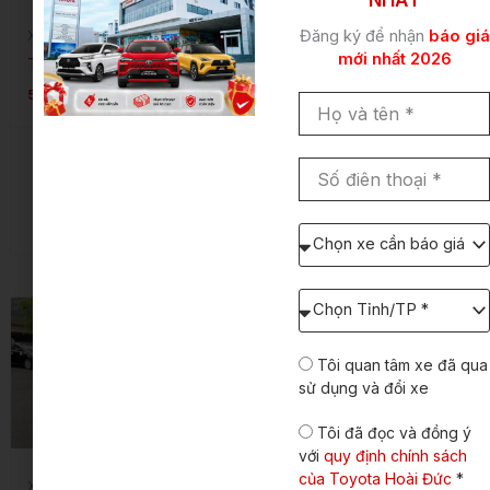
NHẤT
Đăng ký để nhận
báo giá
Xe đã qua sử dụng
Xe đã qua sử dụng
mới nhất 2026
TOYOTA YARIS 1.5G
FORTUNER 2.4AT
2022
550.000.000
₫
Họ
1.030.000.000
₫
và
tên
Số
2020
5 chỗ
điên
2022
7 chỗ
Hộp số tự động
thoại
Hộp số tự động
Chọn
xe
cần
báo
Chọn
giá:
Tỉnh/TP
dự
định
Tôi quan tâm xe đã qua
lăn
sử dụng và đổi xe
bánh
Tôi đã đọc và đồng ý
với
quy định chính sách
của Toyota Hoài Đức
*
Xe đã qua sử dụng
Xe đã qua sử dụng