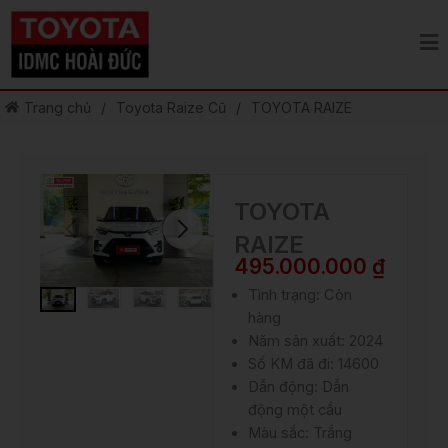
Nhảy
tới
nội
dung
Trang chủ
/
Toyota Raize Cũ
/
TOYOTA RAIZE
TOYOTA
RAIZE
495.000.000
₫
Tình trạng: Còn
hàng
Năm sản xuất: 2024
Số KM đã đi: 14600
Dẫn động: Dẫn
động một cầu
Màu sắc: Trắng