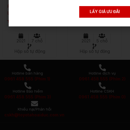
FORTUNER
COROLLA CROSS
LẤY GIÁ ƯU ĐÃI
LEGENDER 2.4
1.8V
1.018.000.000
₫
769.000.000
₫
2021
7 chỗ
2021
5 chỗ
Hộp số tự động
Hộp số tự động
Hotline bán hàng
Hotline dịch vụ
0961 458 555 (Phím 1)
0961 458 555 (Phím 2)
Hotline Bảo hiểm
Hotline CSKH
0961 458 555 (Phím 3)
0961 458 555 (Phím 0)
Khiếu nại/Phản hồi
cskh@toyotahoaiduc.com.vn