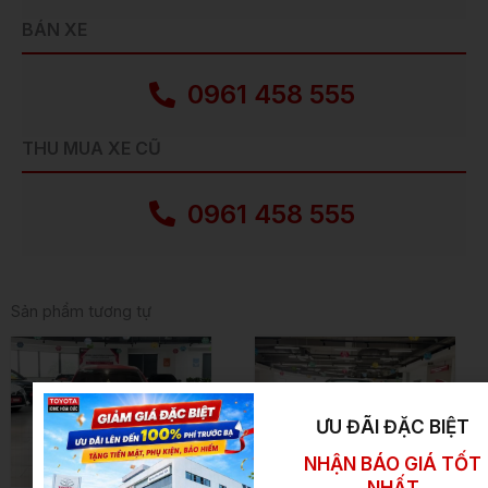
BÁN XE
0961 458 555
THU MUA XE CŨ
0961 458 555
Sản phẩm tương tự
ƯU ĐÃI ĐẶC BIỆT
NHẬN BÁO GIÁ TỐT