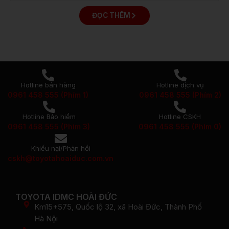
ĐỌC THÊM
Hotline bán hàng
Hotline dịch vụ
0961 458 555 (Phím 1)
0961 458 555 (Phím 2)
Hotline Bảo hiểm
Hotline CSKH
0961 458 555 (Phím 3)
0961 458 555 (Phím 0)
Khiếu nại/Phản hồi
cskh@toyotahoaiduc.com.vn
TOYOTA IDMC HOÀI ĐỨC
Km15+575, Quốc lộ 32, xã Hoài Đức, Thành Phố
Hà Nội