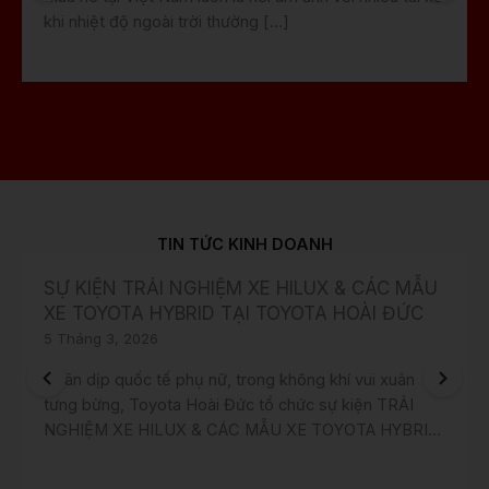
khi nhiệt độ ngoài trời thường […]
TIN TỨC KINH DOANH
SỰ KIỆN TRẢI NGHIỆM XE HILUX & CÁC MẪU
XE TOYOTA HYBRID TẠI TOYOTA HOÀI ĐỨC
5 Tháng 3, 2026
Nhân dịp quốc tế phụ nữ, trong không khí vui xuân
tưng bừng, Toyota Hoài Đức tổ chức sự kiện TRẢI
NGHIỆM XE HILUX & CÁC MẪU XE TOYOTA HYBRID
TẠI TOYOTA HOÀI ĐỨC với nhiều ưu đãi & quà tặng
hấp dẫn!