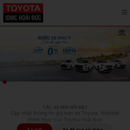
Nhảy
tới
nội
dung
CÁC XE MỚI NỔI BẬT
Cập nhật thông tin giá bán xe Toyota. Website
chính thức của Toyota Hoài Đức
Xe mới
Xe đã qua sử dụng