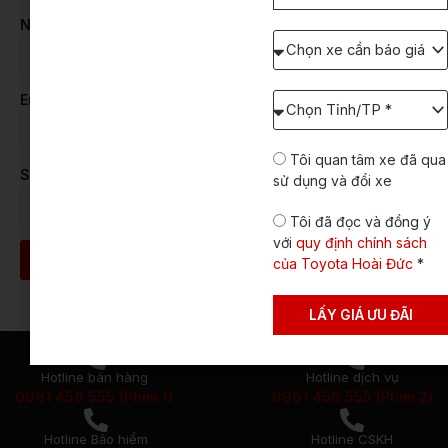
thoại
Người tham gia khoá học
Chọn
xe
cần
báo
Chọn
Email
giá:
Tỉnh/TP
dự
định
Tôi quan tâm xe đã qua
Số điện thoại
lăn
sử dụng và đổi xe
bánh
Tôi đã đọc và đồng ý
với
quy định chính sách
Đăng ký
của Toyota Hoài Đức
*
LẤY GIÁ ƯU ĐÃI
Hotline bán hàng
Hotline dịch vụ
0961 458 555 (Phím 1)
0961 458 555 (Phím 2)
Hotline Bảo hiểm
Hotline CSKH