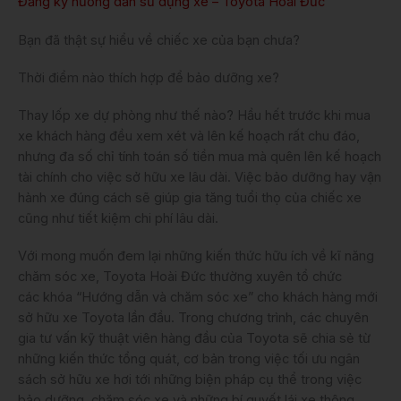
Đăng ký hướng dẫn sử dụng xe – Toyota Hoài Đức
Bạn đã thật sự hiểu về chiếc xe của bạn chưa?
Thời điểm nào thích hợp để bảo dưỡng xe?
Thay lốp xe dự phòng như thế nào? Hầu hết trước khi mua
xe khách hàng đều xem xét và lên kế hoạch rất chu đáo,
nhưng đa số chỉ tính toán số tiền mua mà quên lên kế hoạch
tài chính cho việc sở hữu xe lâu dài. Việc bảo dưỡng hay vận
hành xe đúng cách sẽ giúp gia tăng tuổi thọ của chiếc xe
cũng như tiết kiệm chi phí lâu dài.
Với mong muốn đem lại những kiến thức hữu ích về kĩ năng
chăm sóc xe, Toyota Hoài Đức thường xuyên tổ chức
các khóa “Hướng dẫn và chăm sóc xe” cho khách hàng mới
sở hữu xe Toyota lần đầu. Trong chương trình, các chuyên
gia tư vấn kỹ thuật viên hàng đầu của Toyota sẽ chia sẻ từ
những kiến thức tổng quát, cơ bản trong việc tối ưu ngân
sách sở hữu xe hơi tới những biện pháp cụ thể trong việc
bảo dưỡng, chăm sóc xe và những bí quyết lái xe thông