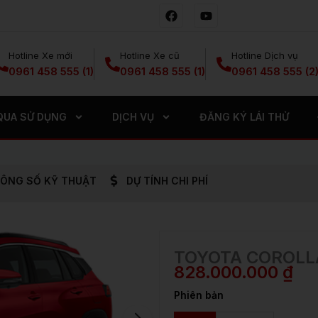
F
Y
a
o
c
u
e
t
Hotline Xe mới
Hotline Xe cũ
Hotline Dịch vụ
b
u
o
b
0961 458 555 (1)
0961 458 555 (1)
0961 458 555 (2
o
e
k
QUA SỬ DỤNG
DỊCH VỤ
ĐĂNG KÝ LÁI THỬ
ÔNG SỐ KỸ THUẬT
DỰ TÍNH CHI PHÍ
TOYOTA COROLL
828.000.000
₫
Phiên bản