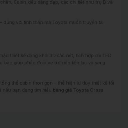
chắn. Cabin kiểu dáng đẹp, các chi tiết như trụ B và
 đúng với tinh thần mà Toyota muốn truyền tải
ậu thiết kế dạng khối 3D sắc nét, tích hợp dải LED
 bản giúp phần đuôi xe trở nên liền lạc và sang
ng thể cabin thon gọn – thể hiện tư duy thiết kế tối
iá nếu bạn đang tìm hiểu
bảng giá Toyota Cross