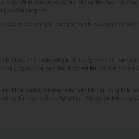
ục chạy dài từ đầu đến đuôi, tạo nên vẻ liền mạch và chắc 
rông trường dáng hơn.
n trước và sau mang lại cảm giác mạnh mẽ, đậm chất SUV –
olla Cross phiên bản mới gây ấn tượng mạnh với cụm đèn h
 chữ L ngược. Hai cụm đèn được nối liền bởi thanh crôm to
sau khỏe khoắn, loe nhẹ ra hai bên kết hợp cùng thiết kế tổ
hẩm mỹ lẫn hiệu suất khí động học. Một sự cải tiến đáng g