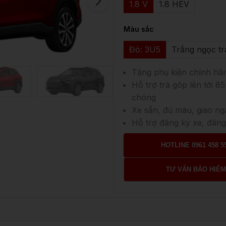
1.8 V
1.8 HEV
Màu sắc
Đỏ: 3U5
Trắng ngọc tr
Tặng phụ kiện chính hã
Hỗ trợ trả góp lên tới 85
chóng
Xe sẵn, đủ màu, giao ng
Hỗ trợ đăng ký xe, đăng
HOTLINE 0961 458 5
TƯ VẤN BẢO HIỂ