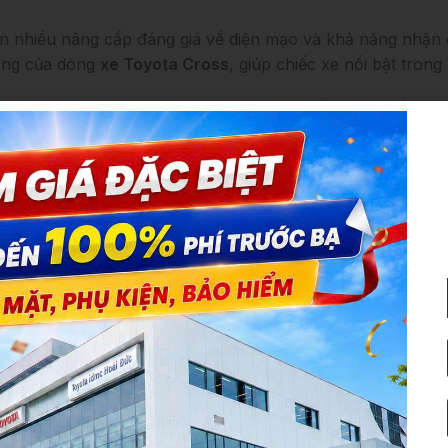
n nhiều nâng cấp đáng giá về diện mạo và khả năng nhận 
riêng của dòng
xe Toyota Cross
, giúp chiếc xe nổi bật trong
ung, năng động hoặc gia đình đang tìm kiếm một chiếc SU
d.
a Cross 2026
mang đến diện mạo thể thao và cá tính hơn b
ua chắn bùn phía trước giúp tăng tính khí động học và tạ