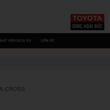
)
ĐẶT HẸN DỊCH VỤ
LIÊN HỆ
A CROSS