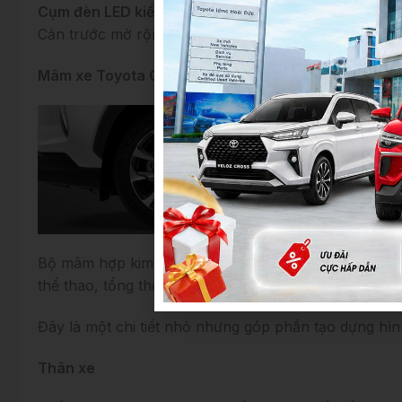
Cụm đèn LED kiểu mới
kết hợp đèn báo rẽ dạng dòng 
Cản trước mở rộng sang hai bên tạo cảm giác rộng r
Mâm xe Toyota Cross 2026
Bộ mâm hợp kim 18 inch thiết kế hình chữ V cá tính
thể thao, tổng thể tạo nên phong cách năng động, tr
Đây là một chi tiết nhỏ nhưng góp phần tạo dựng hì
Thân xe