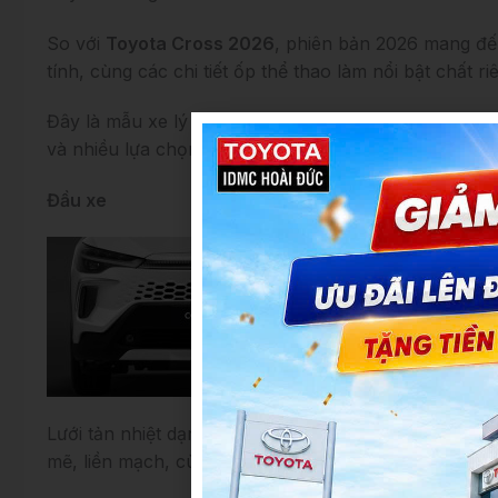
So với
Toyota Cross 2026
, phiên bản 2026 mang đế
tính, cùng các chi tiết ốp thể thao làm nổi bật chất 
Đây là mẫu xe lý tưởng cho những khách hàng trẻ tr
và nhiều lựa chọn phiên bản từ tiêu chuẩn đến hybri
Đầu xe
Lưới tản nhiệt dạng tổ ong hoàn toàn mới trên
Toyot
mẽ, liền mạch, cùng các đường gân dập nổi kéo dài q