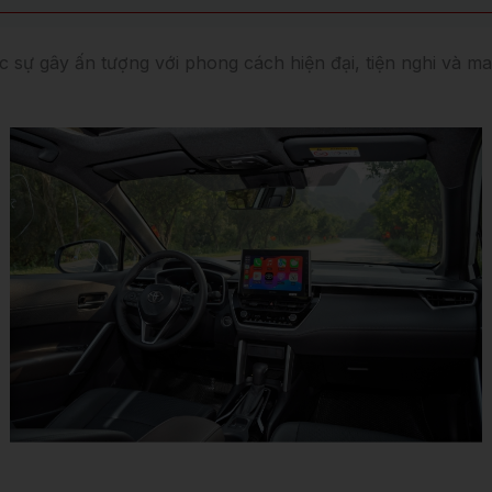
c sự gây ấn tượng với phong cách hiện đại, tiện nghi và m