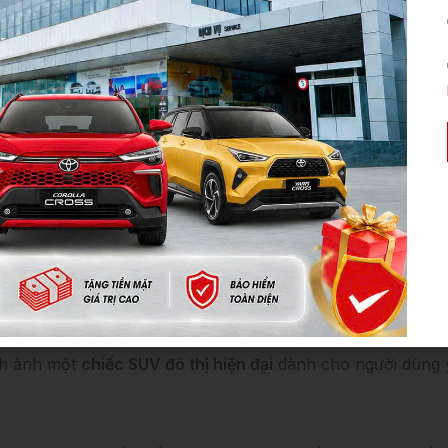
chảy, không chỉ gia tăng vẻ ngoài hiện đại mà còn nâng ca
ãi, khỏe khoắn hơn – đặc trưng của dòng
xe Toyota Corol
 là điểm nhấn không thể bỏ qua trên phiên bản
Toyota Cro
ẻ trung – điều mà thế hệ trước như
Toyota Cross 2026
chư
nh ảnh một
chiếc SUV đô thị hiện đại
dành cho người dùng y