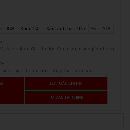
ai: 089
Xám: 1k3
Xám ánh bạc 1H5
Đen: 218
ng
%, lãi suất ưu đãi, thủ tục đơn giản, giải ngân nhanh
ay
 kiểm, giao xe tận nhà, chạy theo yêu cầu
55
DỰ TOÁN CHI PHÍ
M
TƯ VẤN TÀI CHÍNH