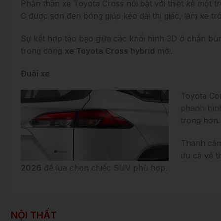
Phần thân xe Toyota Cross nổi bật với thiết kế một tr
C được sơn đen bóng giúp kéo dài thị giác, làm xe t
Sự kết hợp táo bạo giữa các khối hình 3D ở chắn bù
trong dòng
xe Toyota Cross hybrid
mới.
Đuôi xe
Toyota Cor
phanh hình
trọng hơn.
Thanh cản 
ưu cả về t
2026
để lựa chọn chiếc SUV phù hợp.
NỘI THẤT