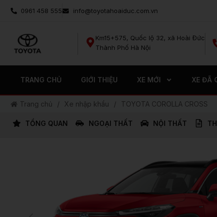
Nhảy
0961 458 555
info@toyotahoaiduc.com.vn
tới
nội
Km15+575, Quốc lộ 32, xã Hoài Đức
dung
Thành Phố Hà Nội
TRANG CHỦ
GIỚI THIỆU
XE MỚI
XE ĐÃ 
Trang chủ
/
Xe nhập khẩu
/
TOYOTA COROLLA CROSS
TỔNG QUAN
NGOẠI THẤT
NỘI THẤT
TH